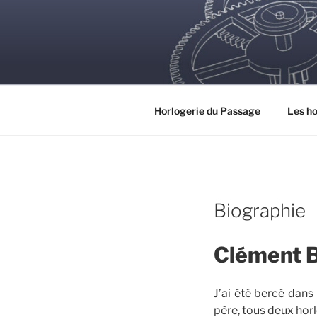
Aller
au
contenu
principal
Horlogerie du Passage
Les ho
Biographie
Clément 
J’ai été bercé dan
père, tous deux hor